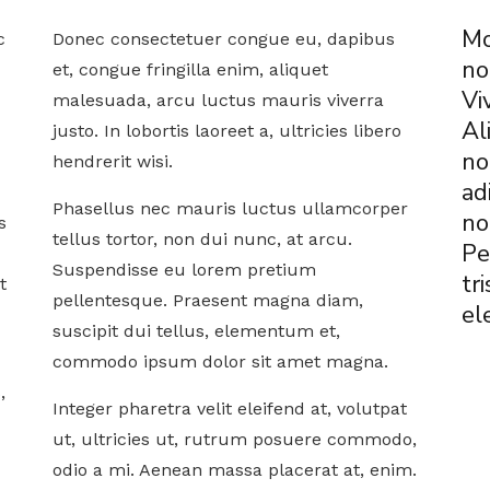
Mo
c
Donec consectetuer congue eu, dapibus
no
et, congue fringilla enim, aliquet
Vi
malesuada, arcu luctus mauris viverra
Al
justo. In lobortis laoreet a, ultricies libero
no
hendrerit wisi.
ad
Phasellus nec mauris luctus ullamcorper
no
s
tellus tortor, non dui nunc, at arcu.
Pe
Suspendisse eu lorem pretium
tr
t
pellentesque. Praesent magna diam,
el
suscipit dui tellus, elementum et,
commodo ipsum dolor sit amet magna.
,
Integer pharetra velit eleifend at, volutpat
ut, ultricies ut, rutrum posuere commodo,
odio a mi. Aenean massa placerat at, enim.