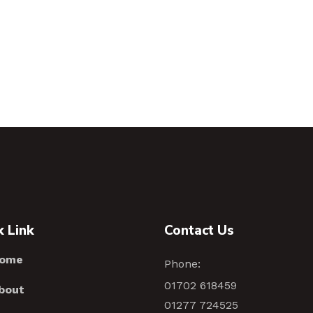
k Link
Contact Us
ome
Phone:
01702 618459
bout
01277 724525