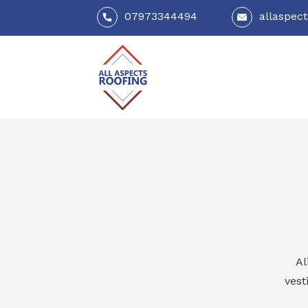
07973344494
allaspec
Al
vest